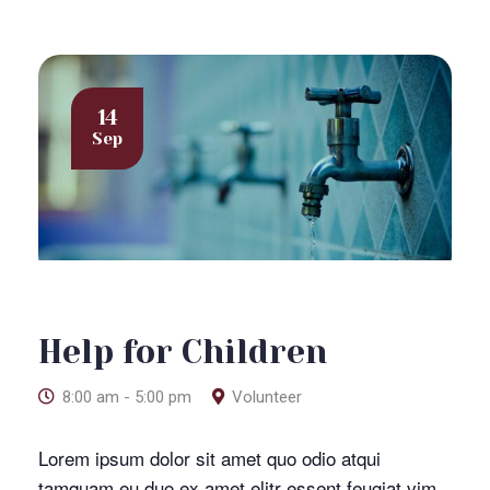
14
Sep
Help for Children
8:00 am - 5:00 pm
Volunteer
Lorem ipsum dolor sit amet quo odio atqui
tamquam eu duo ex amet elitr essent feugiat vim